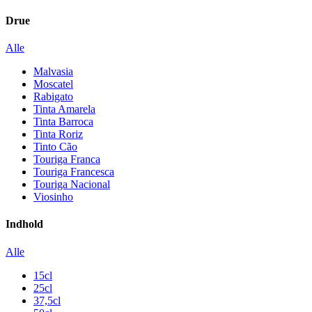
Drue
Alle
Malvasia
Moscatel
Rabigato
Tinta Amarela
Tinta Barroca
Tinta Roriz
Tinto Cão
Touriga Franca
Touriga Francesca
Touriga Nacional
Viosinho
Indhold
Alle
15cl
25cl
37,5cl