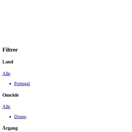
Filtrer
Land
Alle
Portugal
Område
Alle
Douro
Årgang