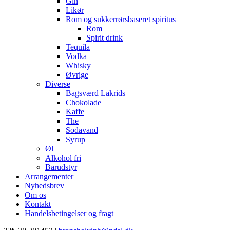
Gin
Likør
Rom og sukkerrørsbaseret spiritus
Rom
Spirit drink
Tequila
Vodka
Whisky
Øvrige
Diverse
Bagsværd Lakrids
Chokolade
Kaffe
The
Sodavand
Syrup
Øl
Alkohol fri
Barudstyr
Arrangementer
Nyhedsbrev
Om os
Kontakt
Handelsbetingelser og fragt