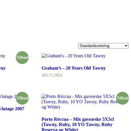
Tilbud
wny
Graham’s – 20 Years Old Tawny
469,75
DKK
Tilbud
Tilbud
Vintage 2007
Porto Réccua – Mix gaveæske 5X5cl
(Tawny, Ruby, 10 YO Tawny, Ruby
Reserva og White)