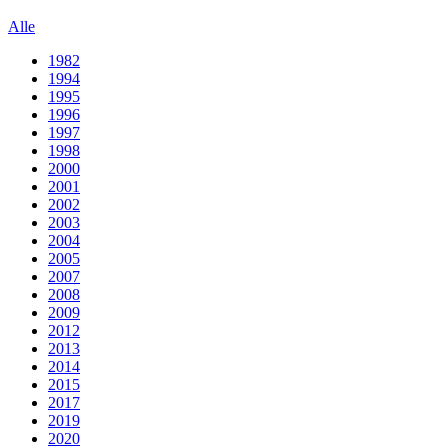
Alle
1982
1994
1995
1996
1997
1998
2000
2001
2002
2003
2004
2005
2007
2008
2009
2012
2013
2014
2015
2017
2019
2020