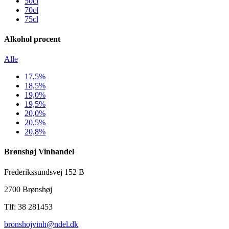
50cl
70cl
75cl
Alkohol procent
Alle
17,5%
18,5%
19,0%
19,5%
20,0%
20,5%
20,8%
Brønshøj Vinhandel
Frederikssundsvej 152 B
2700 Brønshøj
Tlf: 38 281453
bronshojvinh@ndel.dk