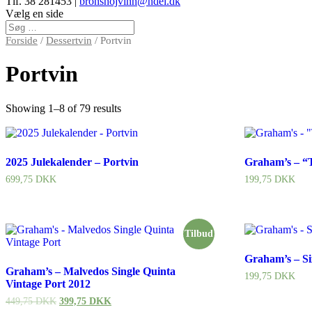
Tlf. 38 281453 |
bronshojvinh@ndel.dk
Vælg en side
Forside
/
Dessertvin
/ Portvin
Portvin
Showing 1–8 of 79 results
2025 Julekalender – Portvin
Graham’s – “
699,75
DKK
199,75
DKK
Tilbud
Graham’s – S
Graham’s – Malvedos Single Quinta
199,75
DKK
Vintage Port 2012
449,75
DKK
399,75
DKK