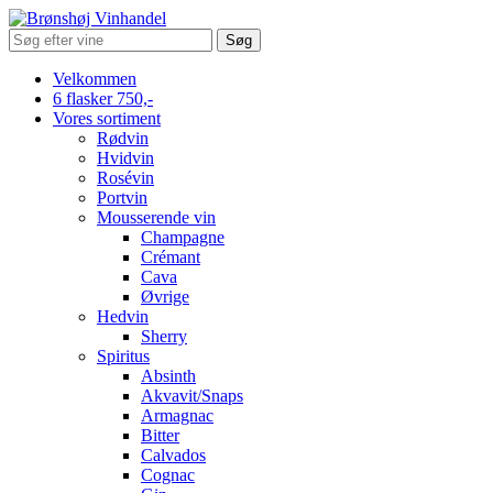
Search
for:
Velkommen
6 flasker 750,-
Vores sortiment
Rødvin
Hvidvin
Rosévin
Portvin
Mousserende vin
Champagne
Crémant
Cava
Øvrige
Hedvin
Sherry
Spiritus
Absinth
Akvavit/Snaps
Armagnac
Bitter
Calvados
Cognac