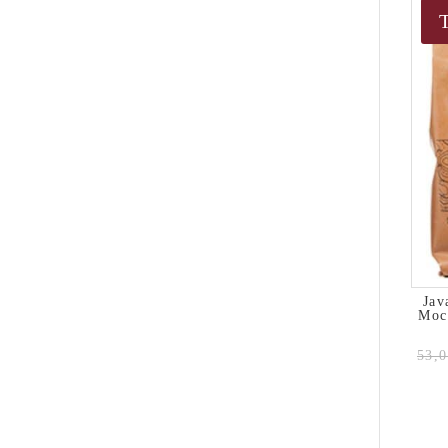
Jav
Mocc
53,