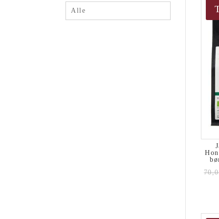
Alle
J
Hon
bø
70,