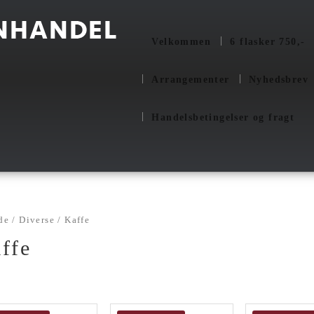
Velkommen
6 flasker 750,-
Arrangementer
Nyhedsbrev
Handelsbetingelser og fragt
de
/
Diverse
/ Kaffe
ffe