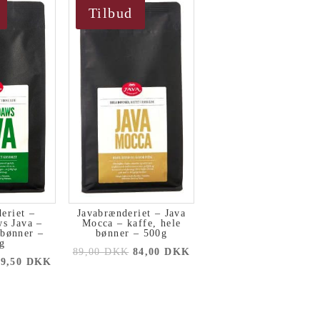
Tilbud
eriet –
Javabrænderiet – Java
s Java –
Mocca – kaffe, hele
 bønner –
bønner – 500g
g
89,00
DKK
84,00
DKK
69,50
DKK