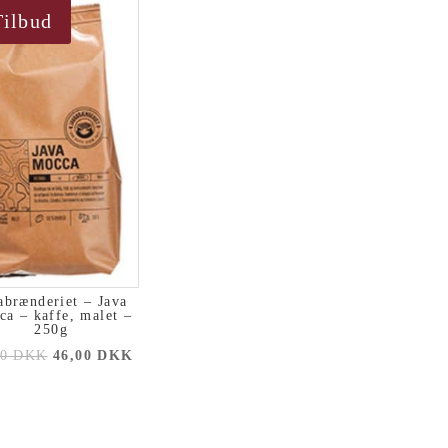
Tilbud
abrænderiet – Java
a – kaffe, malet –
250g
00
DKK
46,00
DKK