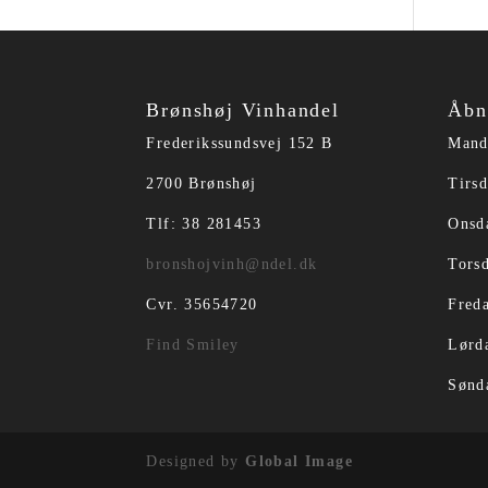
Brønshøj Vinhandel
Åbn
Frederikssundsvej 152 B
Mand
2700 Brønshøj
Tirsd
Tlf: 38 281453
Onsd
bronshojvinh@ndel.dk
Torsd
Cvr. 35654720
Freda
Find Smiley
Lørd
Sønd
Designed by
Global Image