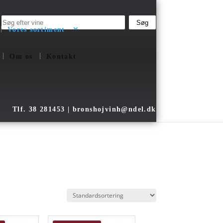
Vores sortiment
Om os
Kontakt
Tlf. 38 281453 |
bronshojvinh@ndel.dk