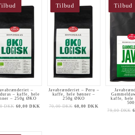
Tilbud
Tilbud
Tilbud
avabrænderiet –
Javabrænderiet – Peru –
Javabrænd
duras – kaffe, hele
kaffe, hele bønner –
Gammeldaw
nner – 250g ØKO
250g ØKO
kaffe, hele
500
00
DKK
60,00
DKK
70,00
DKK
60,00
DKK
79,00
DKK