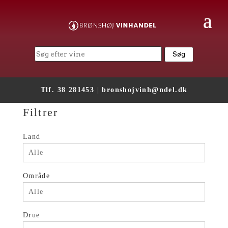
Tlf. 38 281453 |
bronshojvinh@ndel.dk
Filtrer
Land
Alle
Område
Alle
Drue