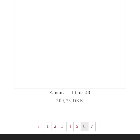
Zamora – Licor 43
209,75
DKK
←
1
2
3
4
5
6
7
→