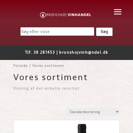
Tlf. 38 281453 |
bronshojvinh@ndel.dk
Forside
/ Vores sortiment
Vores sortiment
Visning af det enkelte resultat