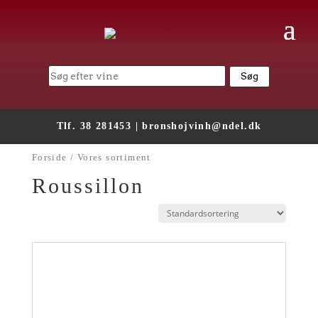
Tlf. 38 281453 |
bronshojvinh@ndel.dk
Forside
/ Vores sortiment
Roussillon