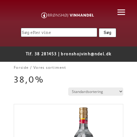
Tlf. 38 281453 |
bronshojvinh@ndel.dk
Forside
/ Vores sortiment
38,0%