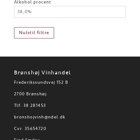
Alkohol procent
38,0%
Nulstil filtre
Brønshøj Vinhandel
Frederikssundsvej 152 B
2700 Brønshøj
Tlf: 38 281453
bronshojvinh@ndel.dk
Cvr. 35654720