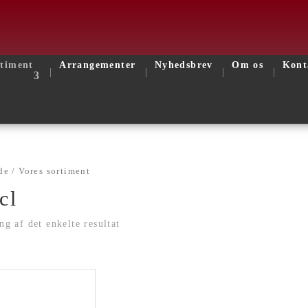
rtiment
Arrangementer
Nyhedsbrev
Om os
Kont
de
/ Vores sortiment
cl
ng af det enkelte resultat