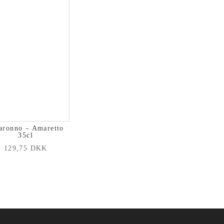
aronno – Amaretto
35cl
129,75
DKK