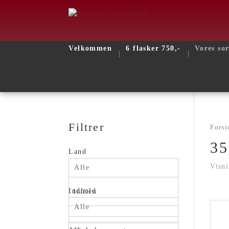
Velkommen
6 flasker 750,-
Vores so
Filtrer
Forsi
35
Land
Visni
Alle
Indhold
Italien
Alle