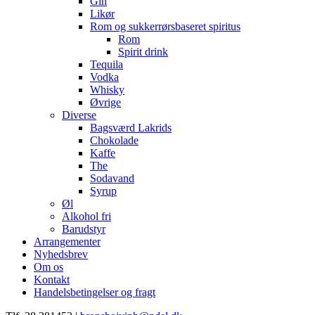
Gin
Likør
Rom og sukkerrørsbaseret spiritus
Rom
Spirit drink
Tequila
Vodka
Whisky
Øvrige
Diverse
Bagsværd Lakrids
Chokolade
Kaffe
The
Sodavand
Syrup
Øl
Alkohol fri
Barudstyr
Arrangementer
Nyhedsbrev
Om os
Kontakt
Handelsbetingelser og fragt