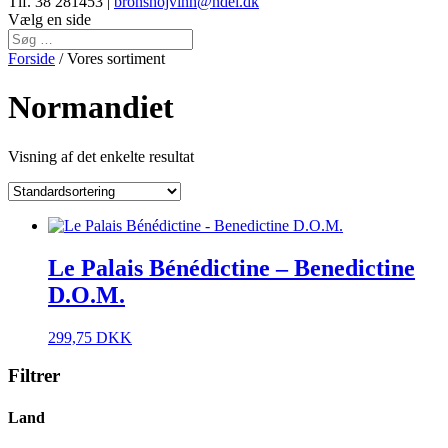
Tlf. 38 281453 |
bronshojvinh@ndel.dk
Vælg en side
Forside
/ Vores sortiment
Normandiet
Visning af det enkelte resultat
Le Palais Bénédictine – Benedictine
D.O.M.
299,75
DKK
Filtrer
Land