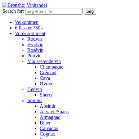
Search for:
Velkommen
6 flasker 750,-
Vores sortiment
Rødvin
Hvidvin
Rosévin
Portvin
Mousserende vin
Champagne
Crémant
Cava
Øvrige
Hedvin
Sherry
Spiritus
Absinth
Akvavit/Snaps
Armagnac
Bitter
Calvados
Cognac