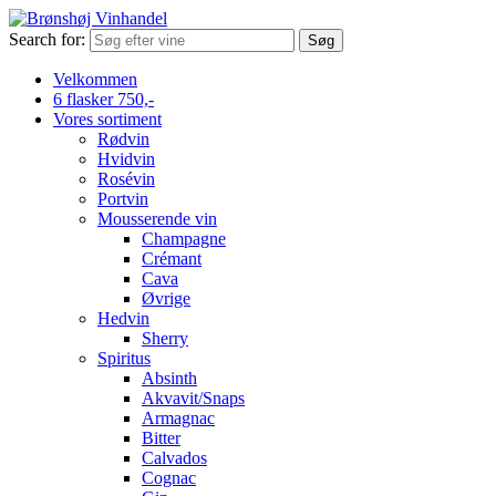
Search for:
Velkommen
6 flasker 750,-
Vores sortiment
Rødvin
Hvidvin
Rosévin
Portvin
Mousserende vin
Champagne
Crémant
Cava
Øvrige
Hedvin
Sherry
Spiritus
Absinth
Akvavit/Snaps
Armagnac
Bitter
Calvados
Cognac