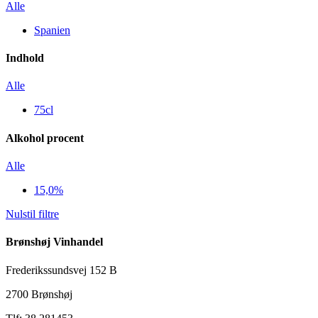
Alle
Spanien
Indhold
Alle
75cl
Alkohol procent
Alle
15,0%
Nulstil filtre
Brønshøj Vinhandel
Frederikssundsvej 152 B
2700 Brønshøj