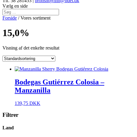
Tlf. 38 281453 |
bronshojvinh@ndel.dk
Vælg en side
Forside
/ Vores sortiment
15,0%
Visning af det enkelte resultat
Bodegas Gutiérrez Colosia –
Manzanilla
139,75
DKK
Filtrer
Land