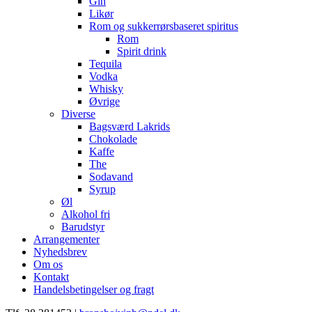
Gin
Likør
Rom og sukkerrørsbaseret spiritus
Rom
Spirit drink
Tequila
Vodka
Whisky
Øvrige
Diverse
Bagsværd Lakrids
Chokolade
Kaffe
The
Sodavand
Syrup
Øl
Alkohol fri
Barudstyr
Arrangementer
Nyhedsbrev
Om os
Kontakt
Handelsbetingelser og fragt