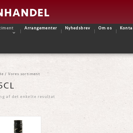
timent
Arrangementer
Nyhedsbrev
Om os
Konta
de
/ Vores sortiment
5CL
ng af det enkelte resultat