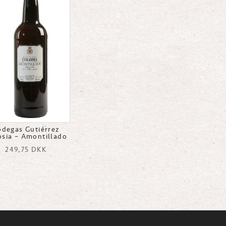
odegas Gutiérrez
osia – Amontillado
249,75
DKK