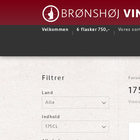
Velkommen
6 flasker 750,-
Vores sor
Filtrer
Forsi
17
Land
Visni
Alle
Indhold
175CL