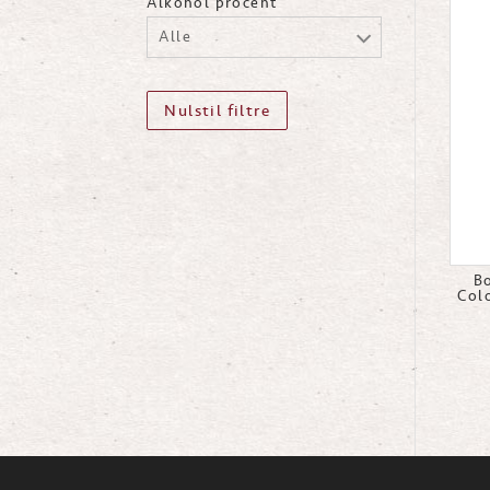
Alkohol procent
Alle
Nulstil filtre
B
Col